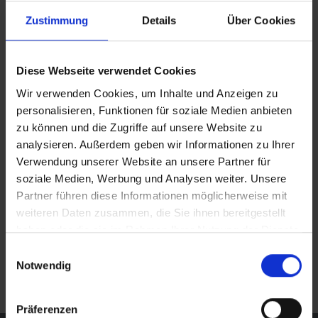
Registereintrag
Zustimmung
Details
Über Cookies
Sitz der Gesellschaft: Duisburg
Amtsgericht Duisburg: HRB 17009
USt-IdNr: DE 236167579
Diese Webseite verwendet Cookies
Steuer-Nummer: 107/5736/0752
Wir verwenden Cookies, um Inhalte und Anzeigen zu
Finanzamt: Duisburg
personalisieren, Funktionen für soziale Medien anbieten
zu können und die Zugriffe auf unsere Website zu
Verantwortlicher im Sinne von § 10 Abs. 3 des
analysieren. Außerdem geben wir Informationen zu Ihrer
Mediendienstestaatsvertrages (MDStV): Albabau
Verwendung unserer Website an unsere Partner für
GmbH
soziale Medien, Werbung und Analysen weiter. Unsere
Haftungshinweis: Trotz sorgfältiger inhaltlicher
Partner führen diese Informationen möglicherweise mit
Kontrolle übernehmen wir keine Haftung für die Inhalte
weiteren Daten zusammen, die Sie ihnen bereitgestellt
externer Links.
haben oder die sie im Rahmen Ihrer Nutzung der Dienste
Für den Inhalt der verlinkten Seiten sind ausschließlich
gesammelt haben.
deren Betreiber verantwortlich. © 2021 Albabau
Einwilligungsauswahl
Notwendig
GmbH
Präferenzen