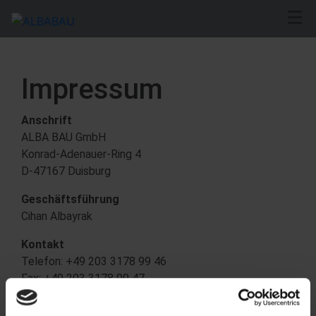
Impressum
Anschrift
ALBA BAU GmbH
Konrad-Adenauer-Ring 4
D-47167 Duisburg
Geschäftsführung
Cihan Albayrak
Kontakt
Telefon: +49 203 3178 99 46
Fax: +49 203 3178 99 47
Email: office@albabau.de